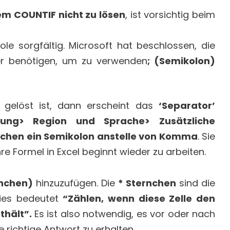
em COUNTIF nicht zu lösen
, ist vorsichtig beim
le sorgfältig. Microsoft hat beschlossen, die
er benötigen, um zu verwenden
; (Semikolon)
gelöst ist, dann erscheint das
‘Separator’
ung> Region und Sprache> Zusätzliche
ichen ein Semikolon anstelle von Komma
. Sie
 Formel in Excel beginnt wieder zu arbeiten.
rnchen)
hinzuzufügen. Die
* Sternchen
sind die
 Dies bedeutet
“Zählen, wenn diese Zelle den
nthält”.
Es ist also notwendig, es vor oder nach
 richtige Antwort zu erhalten.