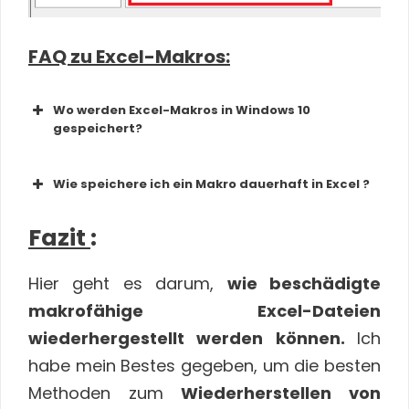
FAQ zu Excel-Makros:
Wo werden Excel-Makros in Windows 10
gespeichert?
Wie speichere ich ein Makro dauerhaft in Excel ?
Fazit
:
Ordner C: \ Benutzer \ Benutzername
Hier geht es darum,
wie beschädigte
\ AppData \ Local \ Microsoft \ Excel
makrofähige Excel-Dateien
\ XLStart
wiederhergestellt werden können.
Ich
habe mein Bestes gegeben, um die besten
Speichern Sie ein Makro in Ihrer
Methoden zum
Wiederherstellen von
persönlichen Makro-Arbeitsmappe: