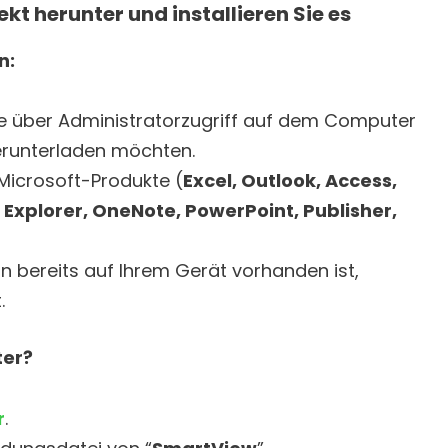
kt herunter und installieren Sie es
n:
Sie über Administratorzugriff auf dem Computer
erunterladen möchten.
 Microsoft-Produkte (
Excel, Outlook, Access,
et Explorer, OneNote, PowerPoint, Publisher,
n bereits auf Ihrem Gerät vorhanden ist,
.
ter?
r
.