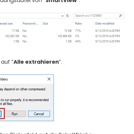
ndungsdatei von “
SmartView
”.
 auf “
Alle extrahieren
”.